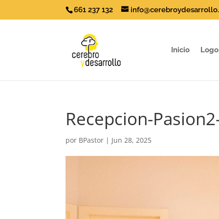
661 237 132
info@cerebroydesarrollo
Inicio
Logo
Recepcion-Pasion2
por
BPastor
|
Jun 28, 2025