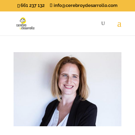
661 237 132
info@cerebroydesarrollo.com