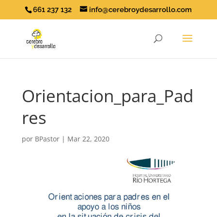
661 237 132
info@cerebroydesarrollo.com
Orientacion_para_Pad
res
por
BPastor
|
Mar 22, 2020