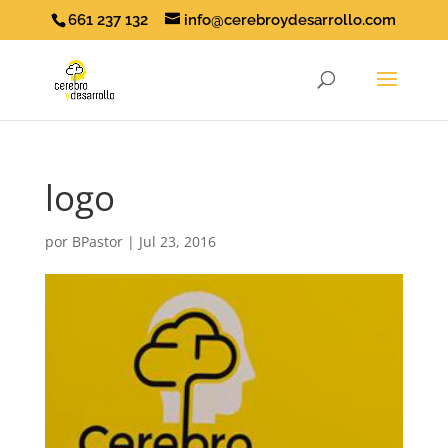
661 237 132
info@cerebroydesarrollo.com
logo
por
BPastor
|
Jul 23, 2016