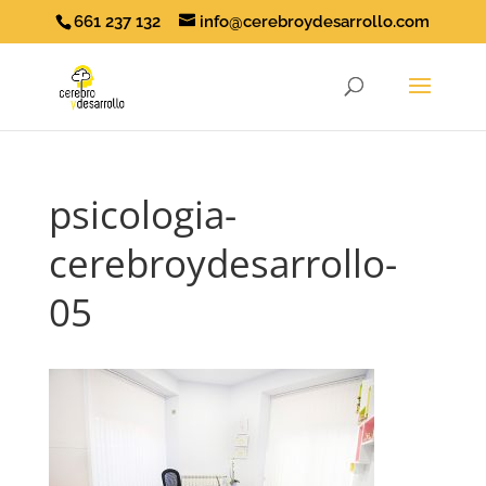
661 237 132
info@cerebroydesarrollo.com
psicologia-
cerebroydesarrollo-
05