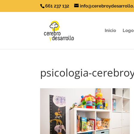
661 237 132
info@cerebroydesarrollo
Inicio
Logo
psicologia-cerebro