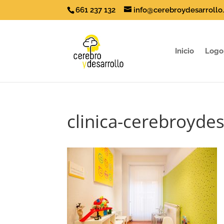
661 237 132
info@cerebroydesarrollo
Inicio
Logo
clinica-cerebroydes