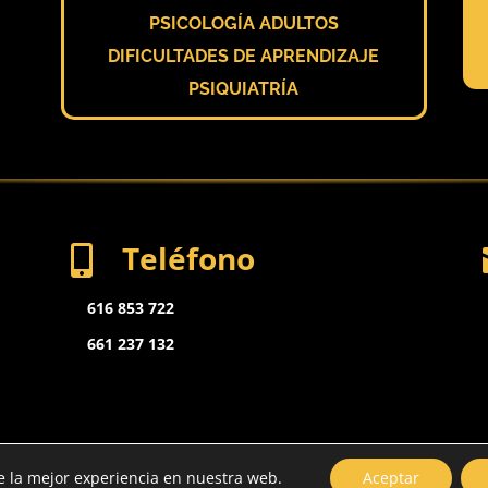
PSICOLOGÍA ADULTOS
DIFICULTADES DE APRENDIZAJE
PSIQUIATRÍA
Teléfono

616 853 722
661 237 132
 cerebro y desarrollo Reg. nº 47-C2590-0045 // Todos los derechos reservados @Cerebro y de
e la mejor experiencia en nuestra web.
Aceptar