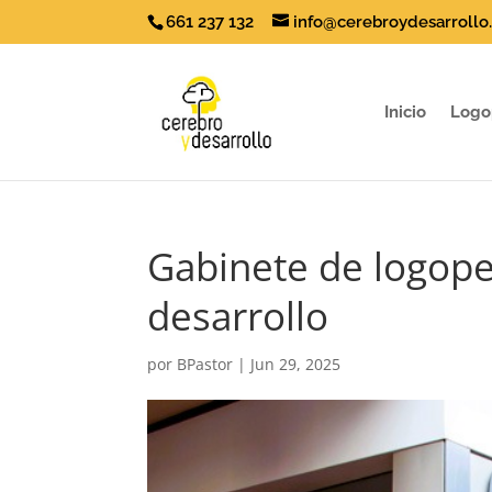
661 237 132
info@cerebroydesarrollo
Inicio
Logo
Gabinete de logope
desarrollo
por
BPastor
|
Jun 29, 2025