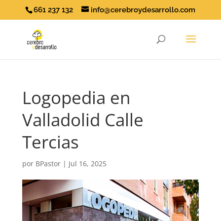
661 237 132
info@cerebroydesarrollo.com
Logopedia en
Valladolid Calle
Tercias
por
BPastor
|
Jul 16, 2025