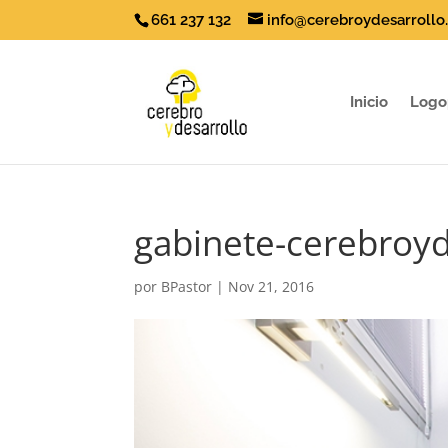
661 237 132
info@cerebroydesarrollo
Inicio
Logo
gabinete-cerebroyd
por
BPastor
|
Nov 21, 2016