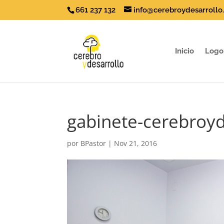
661 237 132
info@cerebroydesarrollo
Inicio
Logo
gabinete-cerebroyd
por
BPastor
|
Nov 21, 2016