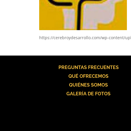
https://cerebroydesarrollo.com/wp-content/up
PREGUNTAS FRECUENTES
QUÉ OFRECEMOS
QUIÉNES SOMOS
GALERÍA DE FOTOS