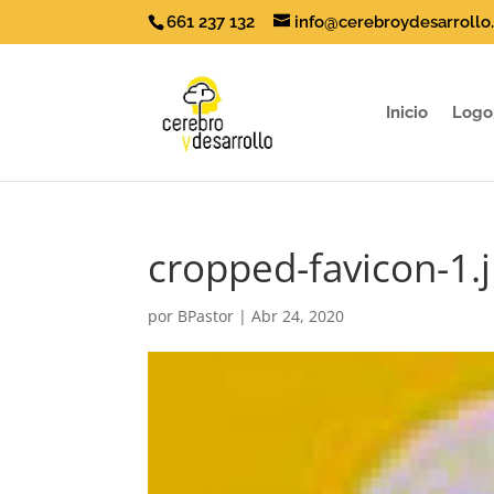
661 237 132
info@cerebroydesarrollo
Inicio
Logo
cropped-favicon-1.
por
BPastor
|
Abr 24, 2020