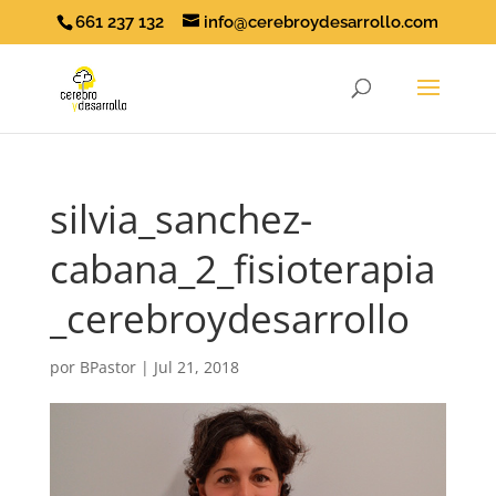
661 237 132
info@cerebroydesarrollo.com
silvia_sanchez-
cabana_2_fisioterapia
_cerebroydesarrollo
por
BPastor
|
Jul 21, 2018