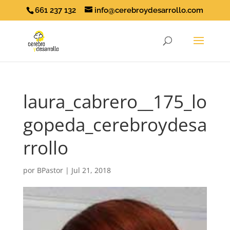
661 237 132
info@cerebroydesarrollo.com
laura_cabrero__175_lo
gopeda_cerebroydesa
rrollo
por
BPastor
|
Jul 21, 2018