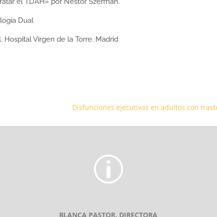
tratar el TDAH» por Néstor Szerman.
logía Dual
 Hospital Virgen de la Torre. Madrid
Disfunciones ejecutivas en adultos con trast
p
BLANCA PASTOR. DIRECTORA