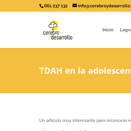
661 237 132
info@cerebroydesarrollo
Inicio
Logo
TDAH en la adolescen
Un artículo muy interesante para reconocer 