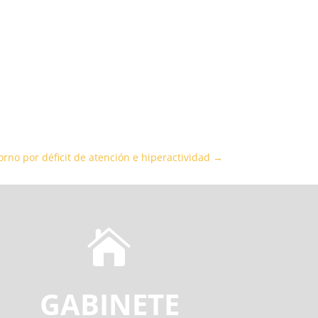
orno por déficit de atención e hiperactividad
→

GABINETE